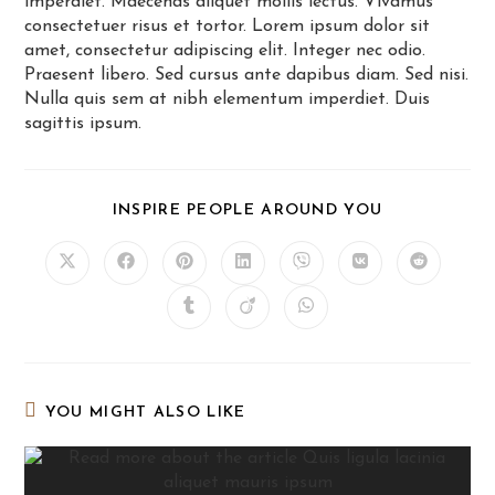
imperdiet. Maecenas aliquet mollis lectus. Vivamus
consectetuer risus et tortor. Lorem ipsum dolor sit
amet, consectetur adipiscing elit. Integer nec odio.
Praesent libero. Sed cursus ante dapibus diam. Sed nisi.
Nulla quis sem at nibh elementum imperdiet. Duis
sagittis ipsum.
SHARE
INSPIRE PEOPLE AROUND YOU
THIS
CONTENT
Opens
Opens
Opens
Opens
Opens
Opens
Opens
in
in
in
in
in
in
in
a
a
a
a
a
a
a
Opens
Opens
Opens
new
new
new
new
new
new
new
in
in
in
window
window
window
window
window
window
window
a
a
a
new
new
new
window
window
window
YOU MIGHT ALSO LIKE