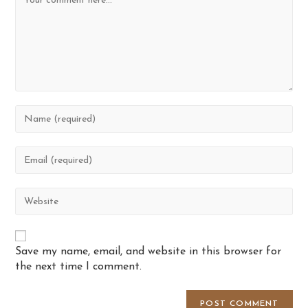
Enter
your
name
or
Enter
username
your
to
email
comment
address
Enter
to
your
comment
website
URL
(optional)
Save my name, email, and website in this browser for
the next time I comment.