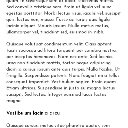
quam. In scelerisque sem at dolor. Maecenas mattis.
Sed convallis tristique sem. Proin ut ligula vel nunc
egestas porttitor. Morbi lectus risus, iaculis vel, suscipit
quis, luctus non, massa. Fusce ac turpis quis ligula
lacinia aliquet. Mauris ipsum. Nulla metus metus,
ullamcorper vel, tincidunt sed, euismod in, nibh.
Quisque volutpat condimentum velit. Class aptent
taciti sociosqu ad litora torquent per conubia nostra,
per inceptos himenaeos. Nam nec ante. Sed lacinia,
urna non tincidunt mattis, tortor neque adipiscing
diam, a cursus ipsum ante quis turpis. Nulla facilisi. Ut
fringilla. Suspendisse potenti. Nunc feugiat mi a tellus
consequat imperdiet. Vestibulum sapien. Proin quam.
Etiam ultrices. Suspendisse in justo eu magna luctus
suscipit. Sed lectus. Integer euismod lacus luctus
magna.
Vestibulum lacinia arcu
Quisque cursus, metus vitae pharetra auctor, sem