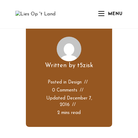
Skip
to
sed aliquet
MENU
content
risus a tortor
Written by
t5zisk
Posted in
Design
0 Comments
Updated
December 7,
2016
2 mins read