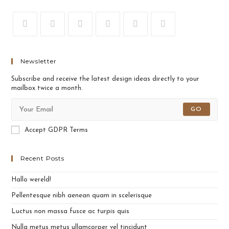
Opens
Opens
Opens
Opens
Opens
Opens
in
in
in
in
in
in
a
a
a
a
a
a
Newsletter
new
new
new
new
new
new
Subscribe and receive the latest design ideas directly to your
tab
tab
tab
tab
tab
tab
mailbox twice a month.
GO
Accept GDPR Terms
Recent Posts
Hallo wereld!
Pellentesque nibh aenean quam in scelerisque
Luctus non massa fusce ac turpis quis
Nulla metus metus ullamcorper vel tincidunt