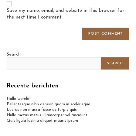
URL
(optional)
Save my name, email, and website in this browser for
the next time I comment.
Search
SEARCH
Recente berichten
Hallo wereld!
Pellentesque nibh aenean quam in scelerisque
Luctus non massa fusce ac turpis quis
Nulla metus metus ullamcorper vel tincidunt
Quis ligula lacinia aliquet mauris ipsum