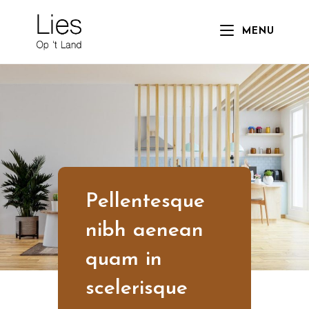
Skip
to
MENU
content
Pellentesque
nibh aenean
quam in
scelerisque