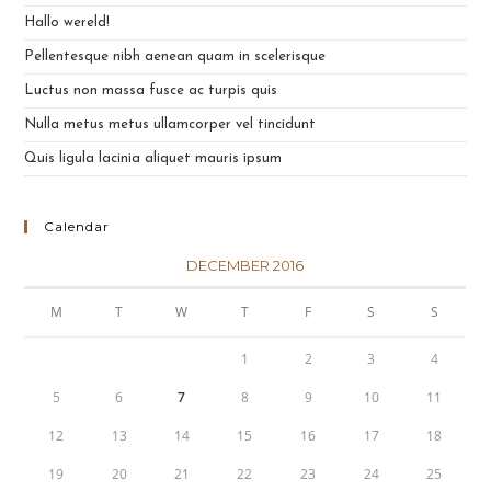
Hallo wereld!
Pellentesque nibh aenean quam in scelerisque
Luctus non massa fusce ac turpis quis
Nulla metus metus ullamcorper vel tincidunt
Quis ligula lacinia aliquet mauris ipsum
Calendar
DECEMBER 2016
M
T
W
T
F
S
S
1
2
3
4
5
6
7
8
9
10
11
12
13
14
15
16
17
18
19
20
21
22
23
24
25