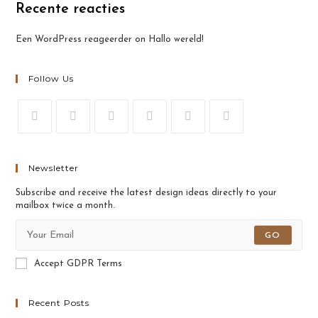
Recente reacties
Een WordPress reageerder
on
Hallo wereld!
Follow Us
Opens
Opens
Opens
Opens
Opens
Opens
in
in
in
in
in
in
a
a
a
a
a
a
Newsletter
new
new
new
new
new
new
Subscribe and receive the latest design ideas directly to your
tab
tab
tab
tab
tab
tab
mailbox twice a month.
GO
Accept GDPR Terms
Recent Posts