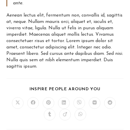
ante.
Aenean lectus elit, fermentum non, convallis id, sagittis
at, neque. Nullam mauris orci, aliquet et, iaculis et,
viverra vitae, ligula. Nulla ut felis in purus aliquam
imperdiet. Maecenas aliquet mollis lectus. Vivamus
consectetuer risus et tortor. Lorem ipsum dolor sit
amet, consectetur adipiscing elit. Integer nec odio.
Praesent libero. Sed cursus ante dapibus diam. Sed nisi.
Nulla quis sem at nibh elementum imperdiet. Duis
sagittis ipsum.
SHARE
INSPIRE PEOPLE AROUND YOU
THIS
CONTENT
Opens
Opens
Opens
Opens
Opens
Opens
Opens
in
in
in
in
in
in
in
a
a
a
a
a
a
a
Opens
Opens
Opens
new
new
new
new
new
new
new
in
in
in
window
window
window
window
window
window
window
a
a
a
new
new
new