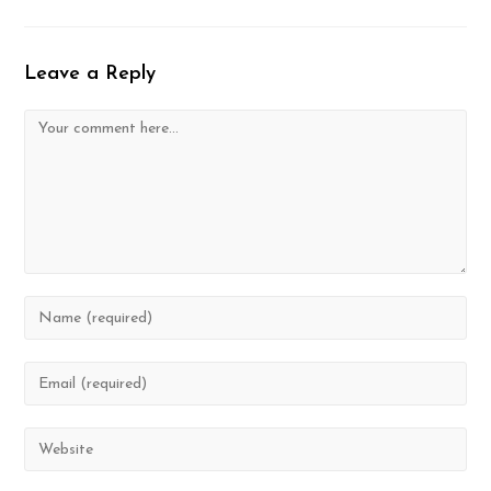
Leave a Reply
Comment
Enter
your
name
or
Enter
username
your
to
email
comment
address
Enter
to
your
comment
website