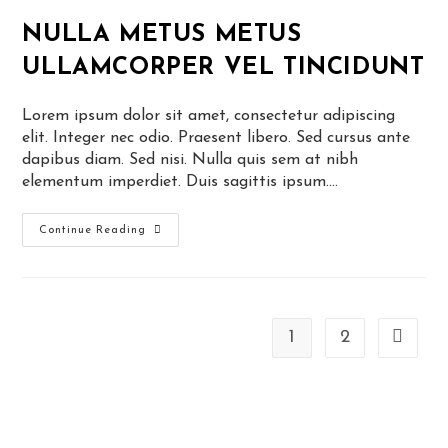
NULLA METUS METUS
ULLAMCORPER VEL TINCIDUNT
Lorem ipsum dolor sit amet, consectetur adipiscing
elit. Integer nec odio. Praesent libero. Sed cursus ante
dapibus diam. Sed nisi. Nulla quis sem at nibh
elementum imperdiet. Duis sagittis ipsum.…
Nulla
Continue Reading
Metus
Metus
Ullamcorper
Vel
Tincidunt
1
2
Go to th